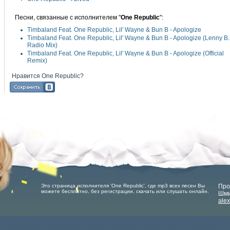
Песни, связанные с исполнителем "
One Republic
":
Timbaland Feat. One Republic, Lil' Wayne & Bun B - Apologize
Timbaland Feat. One Republic, Lil' Wayne & Bun B - Apologize (Lenny B.
Radio Mix)
Timbaland Feat. One Republic, Lil' Wayne & Bun B - Apologize (Official
Remix)
Нравится One Republic?
Это страница исполнителя 'One Republic', где mp3 всех песен Вы
Про
можете бесплатно, без регистрации, скачать или слушать онлайн.
Шми
ale