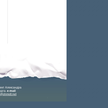
ект Александра
дта.
e-mail
:
x@shmidt.net