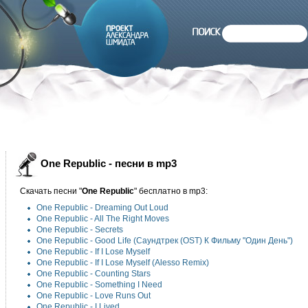
One Republic - песни в mp3
Скачать песни "
One Republic
" бесплатно в mp3:
One Republic -
Dreaming Out Loud
One Republic -
All The Right Moves
One Republic -
Secrets
One Republic -
Good Life (Саундтрек (OST) К Фильму "Один День")
One Republic -
If I Lose Myself
One Republic -
If I Lose Myself (Alesso Remix)
One Republic -
Counting Stars
One Republic -
Something I Need
One Republic -
Love Runs Out
One Republic -
I Lived