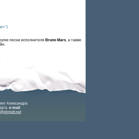
ет.")
другие песни исполнителя
Bruno Mars
, а также
йн.
ект Александра
дта.
e-mail
:
x@shmidt.net