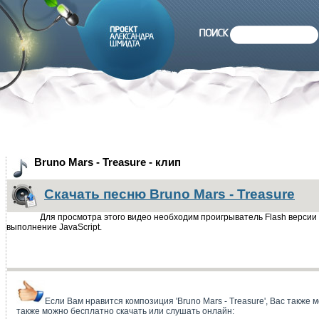
Bruno Mars - Treasure - клип
Скачать песню Bruno Mars - Treasure
Для просмотра этого видео необходим проигрыватель Flash версии
выполнение JavaScript.
Если Вам нравится композиция 'Bruno Mars - Treasure', Вас также 
также можно бесплатно скачать или слушать онлайн: