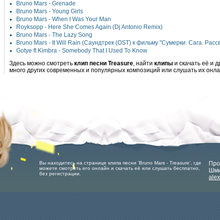
Bruno Mars - Grenade
Bruno Mars - Young Girls
Bruno Mars - When I Was Your Man
Royksopp - Here She Comes Again (Dj Antonio Remix)
Bruno Mars - The Lazy Song
Bruno Mars - It Will Rain (Саундтрек (OST) к фильму "Сумерки. Сага. Рассв
Gotye ft Kimbra - Somebody That I Used To Know
Здесь можно смотреть
клип песни Treasure
, найти
клипы
и скачать её и 
много других современных и популярных композиций или слушать их онла
Вы находитесь на странице клипа песни 'Bruno Mars - Treasure', где
Про
можете смотреть его онлайн и скачать её или слушать бесплатно,
Шми
без регистрации.
ale