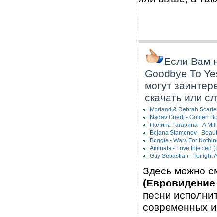
Если Вам н
Goodbye To Yes
могут заинтер
скачать или с
Morland & Debrah Scarle
Nadav Guedj - Golden B
Полина Гагарина - A Mil
Bojana Stamenov - Beaut
Boggie - Wars For Nothi
Aminata - Love Injected
Guy Sebastian - Tonight
Здесь можно с
(Евровидение 
песни исполни
современных и