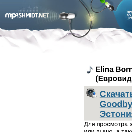
Elina Bor
(Евровиде
Скачать
Goodby
Эстони
Для просмотра э
или выше, а так