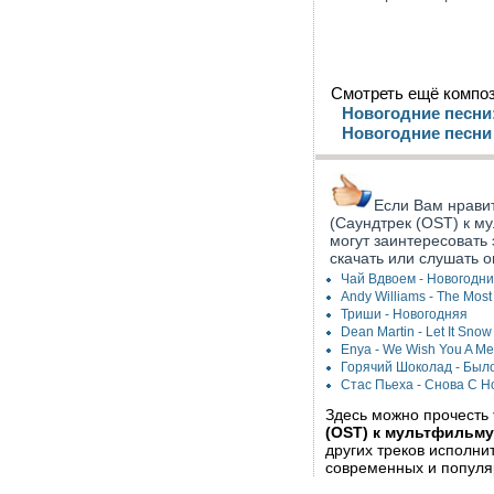
Смотреть ещё композ
Новогодние песни
Новогодние песни
Если Вам нрави
(Саундтрек (OST) к м
могут заинтересовать
скачать или слушать о
Чай Вдвоем - Новогодн
Andy Williams - The Most
Триши - Новогодняя
Dean Martin - Let It Snow
Enya - We Wish You A Me
Горячий Шоколад - Был
Стас Пьеха - Снова С Н
Здесь можно прочесть
(OST) к мультфильму
других треков исполн
современных и популя