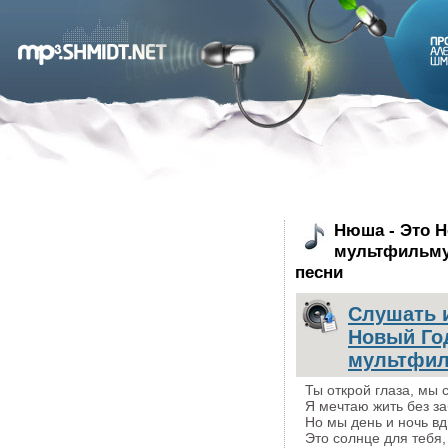
Нюша - Это Н
мультфильму 
песни
Слушать 
Новый Год
мультфил
Ты открой глаза, мы 
Я мечтаю жить без за
Но мы день и ночь в
Это солнце для тебя,