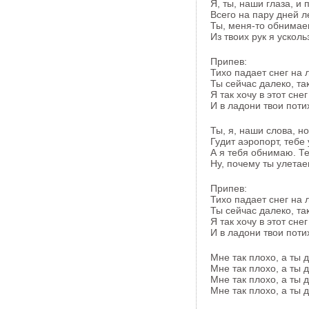
Я, ты, наши глаза, и
Всего на пару дней ле
Ты, меня-то обнимае
Из твоих рук я усколь
Припев:
Тихо падает снег на л
Ты сейчас далеко, так
Я так хочу в этот сне
И в ладони твои поти
Ты, я, наши слова, н
Гудит аэропорт, тебе 
А я тебя обнимаю. Те
Ну, почему ты улетае
Припев:
Тихо падает снег на л
Ты сейчас далеко, так
Я так хочу в этот сне
И в ладони твои поти
Мне так плохо, а ты 
Мне так плохо, а ты 
Мне так плохо, а ты 
Мне так плохо, а ты д