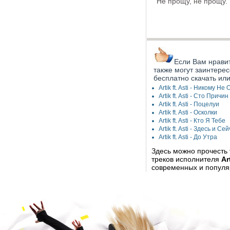
Не прощу, не прощу.
Если Вам нравитс
также могут заинтерес
бесплатно скачать ил
Artik ft. Asti - Никому Не
Artik ft. Asti - Сто Причин
Artik ft. Asti - Поцелуи
Artik ft. Asti - Осколки
Artik ft. Asti - Кто Я Тебе
Artik ft. Asti - Здесь и Се
Artik ft. Asti - До Утра
Здесь можно прочесть
треков исполнителя
Ar
современных и популя