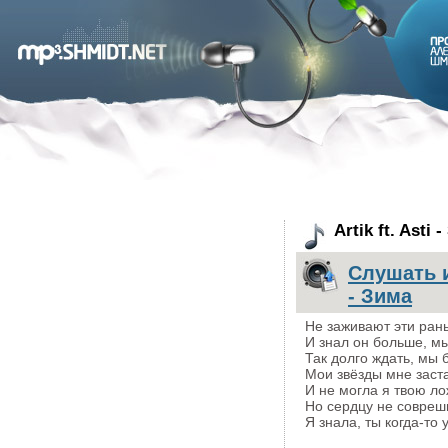
Artik ft. Asti
Слушать и 
- Зима
Не заживают эти ран
И знал он больше, мы
Так долго ждать, мы 
Мои звёзды мне заст
И не могла я твою ло
Но сердцу не совреш
Я знала, ты когда-то 