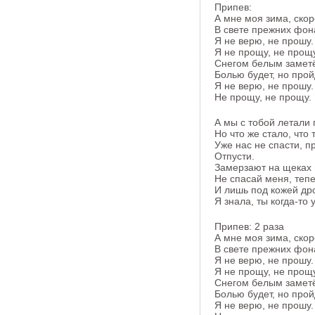
Припев:
А мне моя зима, скор
В свете прежних фон
Я не верю, не прошу.
Я не прощу, не прощу
Снегом белым заметё
Болью будет, но прой
Я не верю, не прошу.
Не прощу, не прощу.
А мы с тобой летали
Но что же стало, что
Уже нас не спасти, 
Отпусти.
Замерзают на щеках 
Не спасай меня, тепе
И лишь под кожей др
Я знала, ты когда-то 
Припев: 2 раза
А мне моя зима, скор
В свете прежних фон
Я не верю, не прошу.
Я не прощу, не прощу
Снегом белым заметё
Болью будет, но прой
Я не верю, не прошу.