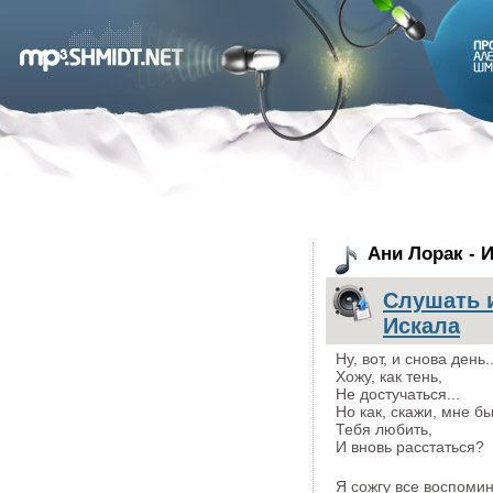
Ани Лорак - И
Слушать и
Искала
Ну, вот, и снова день..
Хожу, как тень,
Не достучаться...
Но как, скажи, мне бы
Тебя любить,
И вновь расстаться?
Я сожгу все воспоми