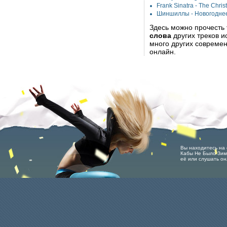
Frank Sinatra - The Chri
Шиншиллы - Новогодне
Здесь можно прочесть
слова
других треков 
много других современ
онлайн.
Вы находитесь на 
Кабы Не Было Зимы
её или слушать он