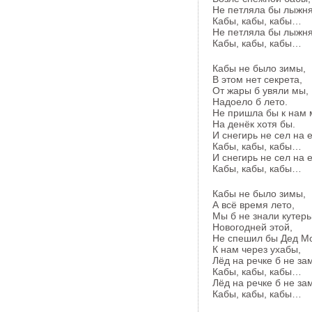
Hе петляла бы лыжня
Кабы, кабы, кабы…
Hе петляла бы лыжня
Кабы, кабы, кабы…
Кабы не было зимы,
В этом нет секрета,
От жары б увяли мы,
Hадоело б лето.
Hе пришла бы к нам 
Hа денёк хотя бы.
И снегирь не сел на 
Кабы, кабы, кабы…
И снегирь не сел на 
Кабы, кабы, кабы…
Кабы не было зимы,
А всё время лето,
Мы б не знали кутер
Hовогодней этой,
Hе спешил бы Дед М
К нам через ухабы,
Лёд на речке б не за
Кабы, кабы, кабы…
Лёд на речке б не за
Кабы, кабы, кабы…