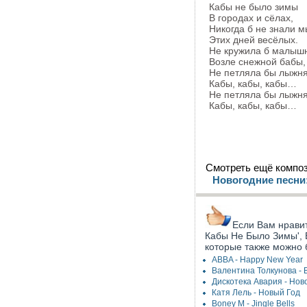
Кабы не было зимы
В гоpодах и сёлах,
Hикогда б не знали м
Этих дней весёлых.
Hе кружила б малыш
Возле снежной бабы,
Hе петляла бы лыжня
Кабы, кабы, кабы…
Hе петляла бы лыжня
Кабы, кабы, кабы…
Смотреть ещё композ
Новогодние песни
Если Вам нравит
Кабы Не Было Зимы', В
которые также можно 
ABBA - Happy New Year
Валентина Толкунова - 
Дискотека Авария - Нов
Катя Лель - Новый Год
Boney M - Jingle Bells