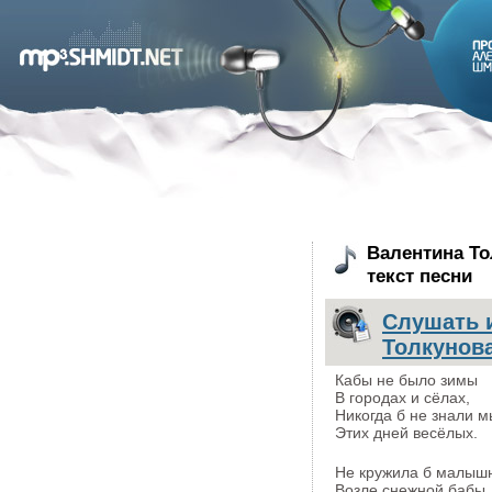
Валентина То
текст песни
Слушать 
Толкунов
Кабы не было зимы
В гоpодах и сёлах,
Hикогда б не знали м
Этих дней весёлых.
Hе кружила б малыш
Возле снежной бабы,