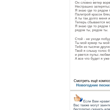
Он словно ветер ворв
Нестрашно затерятьс
Я знаю где то рядом 
Палитрой красок бле
А ты так долго меня 
Теперь сбываются м
Я знаю где то рядом 
рядом ты, рядом ты.
Стой - не уходи побу
Ты мой кумир ты мой
Тебя из тысячи други
Твой я слышу голос б
и рвется пульс любв
А все что будет я уж
Смотреть ещё композ
Новогодние песни
Если Вам нравит
Вас также могут заинт
бесплатно скачать ил