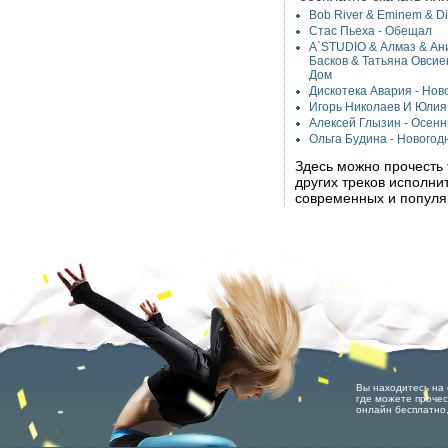
Bob River & Eminem & Did
Стас Пьеха - Обещал
A`STUDIO & Алмаз & Ани
Басков & Татьяна Овсие
Дом
Дискотека Авария - Новог
Игорь Николаев И Юлия 
Алексей Глызин - Осен
Ольга Будина - Новогод
Здесь можно прочесть
других треков исполн
современных и популя
Вы находитесь на 
где можете прочес
онлайн бесплатно,