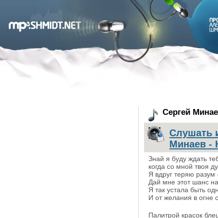
Сергей Минаев
Слушать и
Минаев - 
Знай я буду ждать те
когда со мной твоя д
Я вдруг теряю разум 
Дай мне этот шанс на
Я так устала быть од
И от желания в огне 
Палитрой красок бле