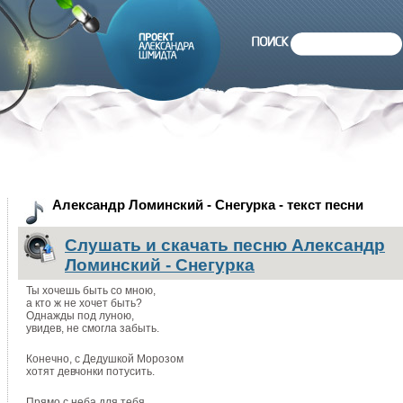
Александр Ломинский - Снегурка - текст песни
Слушать и скачать песню Александр
Ломинский - Снегурка
Ты хочешь быть со мною,
а кто ж не хочет быть?
Однажды под луною,
увидев, не смогла забыть.
Конечно, с Дедушкой Морозом
хотят девчонки потусить.
Прямо с неба для тебя