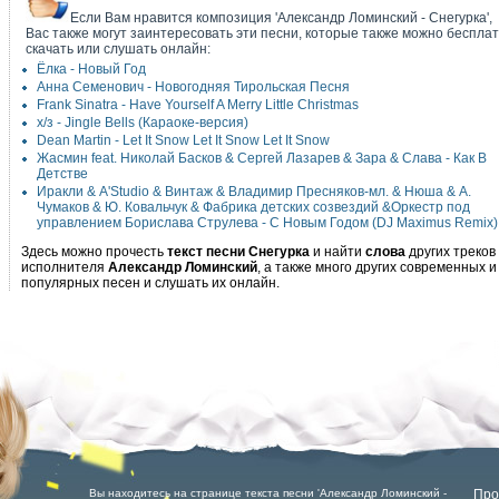
Если Вам нравится композиция 'Александр Ломинский - Снегурка',
Вас также могут заинтересовать эти песни, которые также можно беспла
скачать или слушать онлайн:
Ёлка - Новый Год
Анна Семенович - Новогодняя Тирольская Песня
Frank Sinatra - Have Yourself A Merry Little Christmas
х/з - Jingle Bells (Караоке-версия)
Dean Martin - Let It Snow Let It Snow Let It Snow
Жасмин feat. Николай Басков & Сергей Лазарев & Зара & Слава - Как В
Детстве
Иракли & A'Studio & Винтаж & Владимир Пресняков-мл. & Нюша & А.
Чумаков & Ю. Ковальчук & Фабрика детских созвездий &Оркестр под
управлением Борислава Струлева - С Новым Годом (DJ Maximus Remix)
Здесь можно прочесть
текст песни Снегурка
и найти
слова
других треков
исполнителя
Александр Ломинский
, а также много других современных и
популярных песен и слушать их онлайн.
Вы находитесь на странице текста песни 'Александр Ломинский -
Про