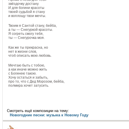
звёздочку достану.
И для богини красоты
твоей судьбой я стану
и воплощу твои мечты.
Твоим я Сантой стану, бейба,
а ты — Снегуркой красоты.
Я согреть смогу тебя,
ты — Снегурочка моя.
Как же ты прекрасна, но
нет в жизни слов,
чтоб описать мою любовь.
Мечтаю быть с тобою,
а как иначе можно жить
с Богинею такою.
Хочу остаться и забыть,
про то, что с Дед Морозом, бейба,
полмира хочет затусить.
Смотреть ещё композиции на тему:
Новогодние песни: музыка к Новому Году