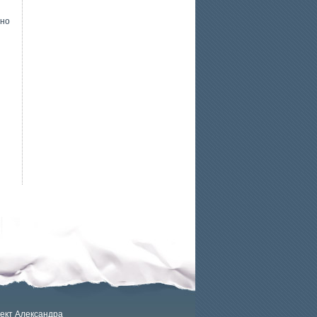
тно
ект Александра