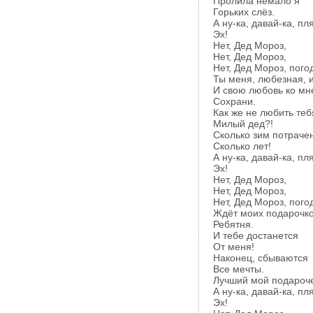
Пролила немало я
Горьких слёз.
А ну-ка, давай-ка, пл
Эх!
Нет, Дед Мороз,
Нет, Дед Мороз,
Нет, Дед Мороз, пого
Ты меня, любезная, 
И свою любовь ко мн
Сохрани.
Как же не любить теб
Милый дед?!
Сколько зим потраче
Сколько лет!
А ну-ка, давай-ка, пл
Эх!
Нет, Дед Мороз,
Нет, Дед Мороз,
Нет, Дед Мороз, пого
Ждёт моих подарочк
Ребятня.
И тебе достанется
От меня!
Наконец, сбываются
Все мечты.
Лучший мой подарочек
А ну-ка, давай-ка, пл
Эх!