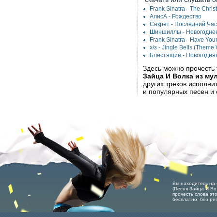
Frank Sinatra - The Chri
АлисА - Рождество
Секрет - Последний Ча
Шиншиллы - Новогодне
Frank Sinatra - Have Your
х/з - Jingle Bells (Theme
Блестящие - Новогодня
Здесь можно прочесть
Зайца И Волка из му
других треков исполн
и популярных песен и 
Вы находитесь на с
(Песня Зайца И Во
прочесть слова эт
бесплатно, без ре