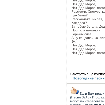
Нет, Дед Мороз,
Нет, Дед Мороз,
Нет, Дед Мороз, пого
Расскажи, Снегурочка
Где была?
Расскажи-ка, милая,
Как дела?
За тобою бегала, Дед
Пролила немало я
Горьких слёз.
А ну-ка, давай-ка, пл
Эх!
Нет, Дед Мороз,
Нет, Дед Мороз,
Нет, Дед Мороз, пого
Смотреть ещё композ
Новогодние песни
Если Вам нравит
(Песня Зайца И Волка 
могут заинтересовать
скачать или слушать о