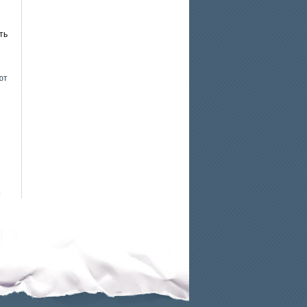
ть
ют
5