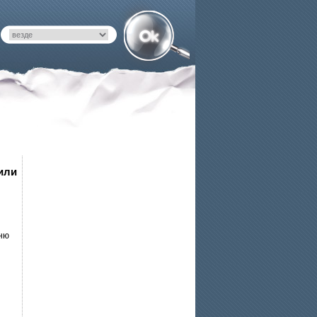
 или
сню