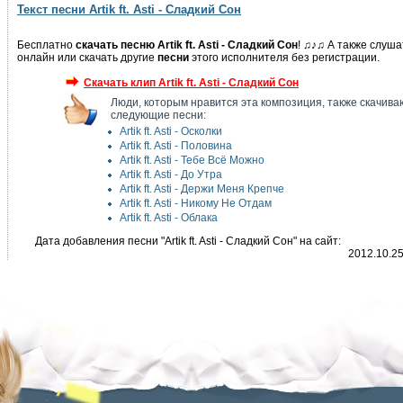
Текст песни Artik ft. Asti - Сладкий Сон
Бесплатно
скачать песню Artik ft. Asti - Сладкий Сон
! ♫♪♫ А также слуша
онлайн или скачать другие
песни
этого исполнителя без регистрации.
Скачать клип Artik ft. Asti - Сладкий Сон
Люди, которым нравится эта композиция, также скачива
следующие песни:
Artik ft. Asti - Осколки
Artik ft. Asti - Половина
Artik ft. Asti - Тебе Всё Можно
Artik ft. Asti - До Утра
Artik ft. Asti - Держи Меня Крепче
Artik ft. Asti - Никому Не Отдам
Artik ft. Asti - Облака
Дата добавления песни "Artik ft. Asti - Сладкий Сон" на сайт:
2012.10.2