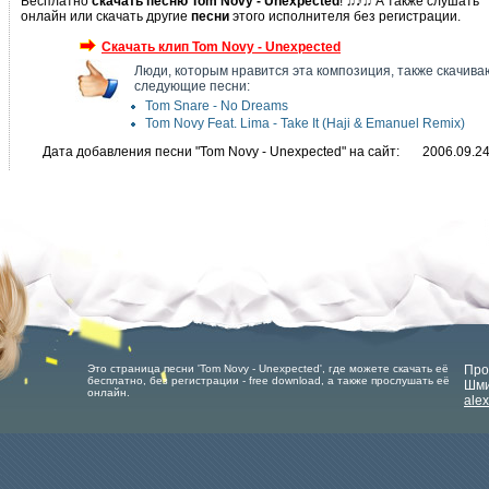
Бесплатно
скачать песню Tom Novy - Unexpected
! ♫♪♫ А также слушать
онлайн или скачать другие
песни
этого исполнителя без регистрации.
Скачать клип Tom Novy - Unexpected
Люди, которым нравится эта композиция, также скачива
следующие песни:
Tom Snare - No Dreams
Tom Novy Feat. Lima - Take It (Haji & Emanuel Remix)
Дата добавления песни "Tom Novy - Unexpected" на сайт:
2006.09.2
Это страница песни 'Tom Novy - Unexpected', где можете скачать её
Про
бесплатно, без регистрации - free download, а также прослушать её
Шми
онлайн.
ale