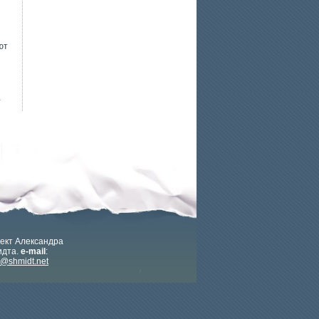
ют
4
ект Александра
дта.
e-mail
:
x@shmidt.net