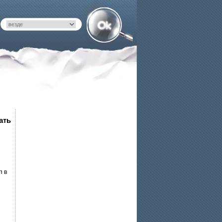
ать
п в