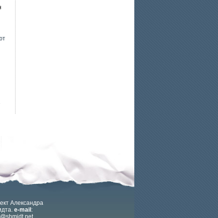
н
ют
7
ект Александра
дта.
e-mail
:
x@shmidt.net