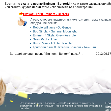
Бесплатно
скачать песню Eminem - Berzerk
! ♫♪♫ А также слушать онлай
или скачать другие
песни
этого исполнителя без регистрации.
Скачать клип Eminem - Berzerk
Люди, которым нравится эта композиция, также скачива
следующие песни:
Robbie Williams - Go Gentle
Bob Sinclar - Summer Moonlight
Eminem ft Skylar Grey - Asshole
Sean Paul - I Like
Bruno Mars - I Gotta Hate Her
Григорий Лепс ft Наталия Власова - Бай-Бай
Дата добавления песни "Eminem - Berzerk" на сайт:
2013.09.1
Это страница песни 'Eminem - Berzerk', где можете скачать её
Про
бесплатно, без регистрации - free download, а также прослушать её
Шми
онлайн.
ale