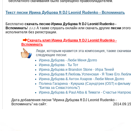
бесплатного скачивания было запрещено правообладателем.
Текст песни Ирина Дубцова ft DJ Leonid Rudenko - Вспоминать
Бесплатно
скачать песню Ирина Дубцова ft DJ Leonid Rudenko -
Вспоминать
! ♫♪♫ А также слушать онлайн или скачать другие
песни
этого
исполнителя без регистрации.
Скачать клип Ирина Дубцова ft DJ Leonid Rudenko -
Вспоминать
Люди, которым нравится эта композиция, также скачива
следующие песни:
Ирина Дубцова - Люби Меня Долго
Ирина Дубцова - Ты Тот
Ирина Дубцова и Brandon Stone - Игра Теней
Ирина Дубцова ft Любовь Успенская - Я Тоже Его Любл
Ирина Дубцова & Антон Азаров - Люби Меня Долго
Полина Гагарина - Кукушка (Саундтрек (OST) к фильму
"Битва за Севастополь")
Ирина Дубцова & Paul Alba & Тимати - Счастье Напрок
Дата добавления песни "Ирина Дубцова ft DJ Leonid Rudenko -
Вспоминать" на сайт:
2014.09.1