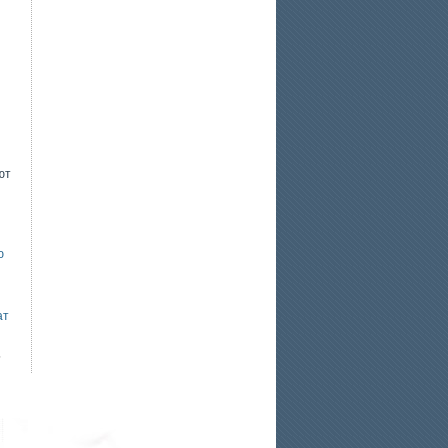
ют
ю
ат
5