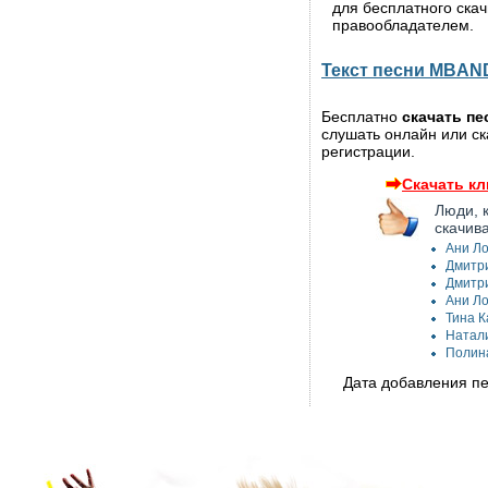
для бесплатного ска
правообладателем.
Текст песни MBAND
Бесплатно
скачать п
слушать онлайн или ск
регистрации.
Скачать кл
Люди, 
скачив
Ани Ло
Дмитри
Дмитри
Ани Ло
Тина К
Натали
Полина
Дата добавления пе