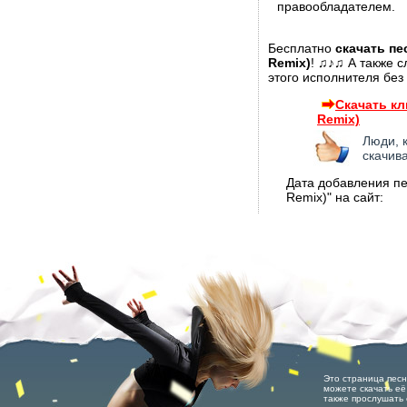
правообладателем.
Бесплатно
скачать пе
Remix)
! ♫♪♫ А также 
этого исполнителя без
Скачать кл
Remix)
Люди, 
скачив
Дата добавления пес
Remix)" на сайт:
Это страница песни
можете скачать её 
также прослушать 