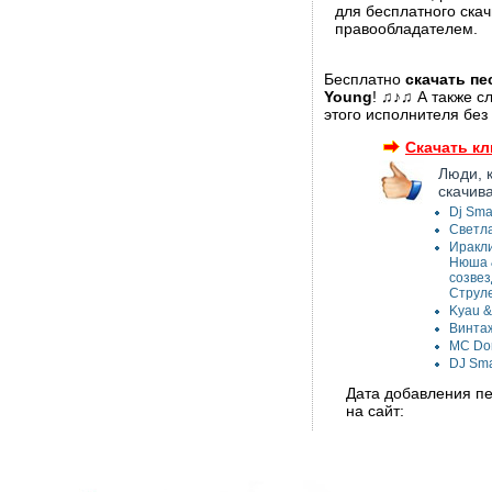
для бесплатного ска
правообладателем.
Бесплатно
скачать пес
Young
! ♫♪♫ А также с
этого исполнителя без
Скачать кли
Люди, 
скачив
Dj Sma
Светла
Иракли
Нюша &
созвез
Струле
Kyau &
Винтаж
MC Don
DJ Sma
Дата добавления пес
на сайт: