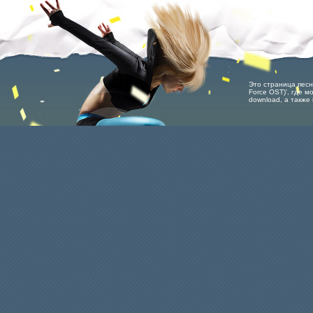
Это страница песн
Force OST)', где м
download, а также