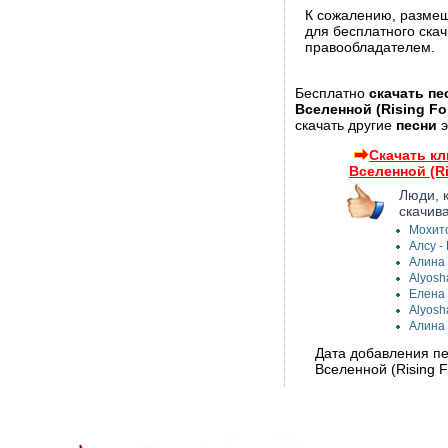
К сожалению, разме
для бесплатного ска
правообладателем.
Бесплатно
скачать п
Вселенной (Rising Fo
скачать другие
песни
э
Скачать к
Вселенной (Ri
Люди, 
скачив
Мохито
Алсу -
Алина 
Alyosh
Елена 
Alyosh
Алина 
Дата добавления п
Вселенной (Rising F