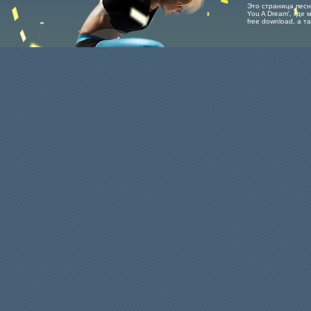
Это страница песни 
You A Dream', где 
free download, а 