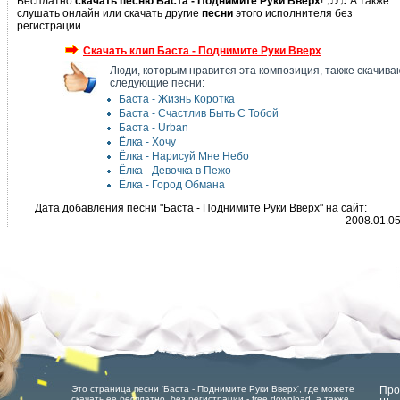
Бесплатно
скачать песню Баста - Поднимите Руки Вверх
! ♫♪♫ А также
слушать онлайн или скачать другие
песни
этого исполнителя без
регистрации.
Скачать клип Баста - Поднимите Руки Вверх
Люди, которым нравится эта композиция, также скачива
следующие песни:
Баста - Жизнь Коротка
Баста - Счастлив Быть С Тобой
Баста - Urban
Ёлка - Хочу
Ёлка - Нарисуй Мне Небо
Ёлка - Девочка в Пежо
Ёлка - Город Обмана
Дата добавления песни "Баста - Поднимите Руки Вверх" на сайт:
2008.01.0
Это страница песни 'Баста - Поднимите Руки Вверх', где можете
Про
скачать её бесплатно, без регистрации - free download, а также