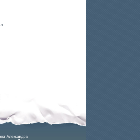
ют
5
ект Александра