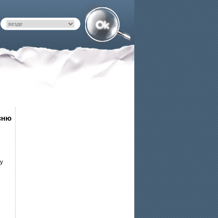
сню
у