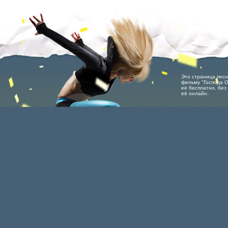
Это страница песн
фильму "Господа О
её бесплатно, без 
её онлайн.