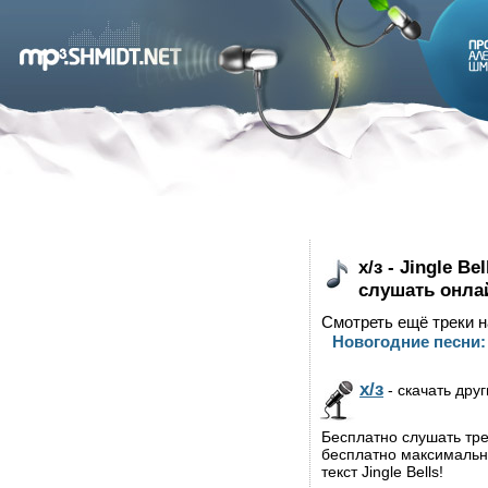
х/з - Jingle B
слушать онла
Смотреть ещё треки н
Новогодние песни:
х/з
- скачать дру
Бесплатно слушать трек 
бесплатно максимально
текст Jingle Bells!