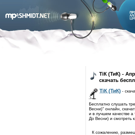
ТіК (ТиК) - А
скачать бесп
ТіК (ТиК)
- скач
Бесплатно слушать тре
Весни)" онлайн, скача
и в лучшем качестве а 
До Весни) и смотреть 
К сожалению, разме