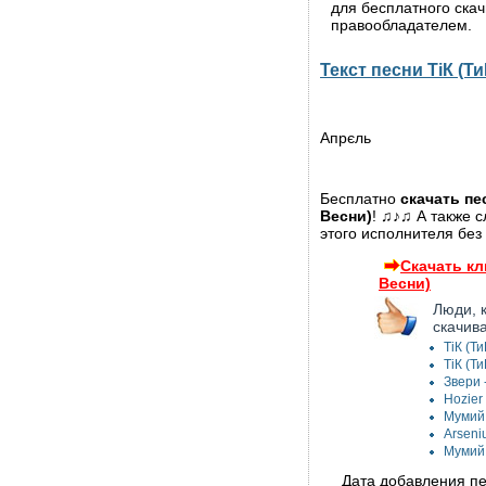
для бесплатного ска
правообладателем.
Текст песни ТіК (Т
Апрєль
Бесплатно
скачать пе
Весни)
! ♫♪♫ А также 
этого исполнителя без
Скачать кл
Весни)
Люди, 
скачив
ТіК (Ти
ТіК (Т
Звери 
Hozier
Мумий 
Arseniu
Мумий 
Дата добавления пес