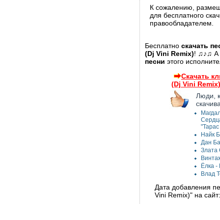
К сожалению, разме
для бесплатного ска
правообладателем.
Бесплатно
скачать п
(Dj Vini Remix)
! ♫♪♫ А
песни
этого исполните
Скачать к
(Dj Vini Remix
Люди, 
скачив
Магдал
Сердца
"Тарас
Найк Б
Дан Ба
Злата 
Винтаж
Ёлка -
Влад Т
Дата добавления пе
Vini Remix)" на сайт