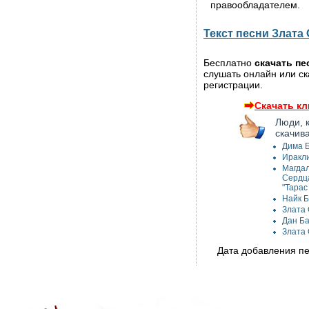
правообладателем.
Текст песни Злата 
Бесплатно
скачать пе
слушать онлайн или ск
регистрации.
Скачать кл
Люди, 
скачив
Дима Б
Иракли
Магдал
Сердца
"Тарас
Найк Б
Злата 
Дан Ба
Злата 
Дата добавления пес